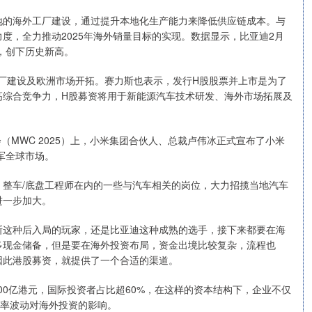
地的海外工厂建设，通过提升本地化生产能力来降低供应链成本。与
度，全力推动2025年海外销量目标的实现。数据显示，比亚迪2月
%，创下历史新高。
工厂建设及欧洲市场开拓。赛力斯也表示，发行H股股票并上市是为了
高综合竞争力，H股募资将用于新能源汽车技术研发、海外市场拓展及
（MWC 2025）上，小米集团合伙人、总裁卢伟冰正式宣布了小米
军全球市场。
整车/底盘工程师在内的一些与汽车相关的岗位，大力招揽当地汽车
进一步加大。
斯这种后入局的玩家，还是比亚迪这种成熟的选手，接下来都要在海
多现金储备，但是要在海外投资布局，资金出境比较复杂，流程也
因此港股募资，就提供了一个合适的渠道。
000亿港元，国际投资者占比超60%，在这样的资本结构下，企业不仅
汇率波动对海外投资的影响。