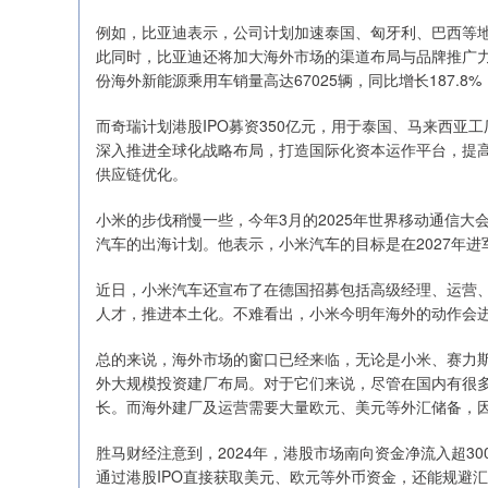
例如，比亚迪表示，公司计划加速泰国、匈牙利、巴西等
此同时，比亚迪还将加大海外市场的渠道布局与品牌推广力
份海外新能源乘用车销量高达67025辆，同比增长187.8
而奇瑞计划港股IPO募资350亿元，用于泰国、马来西亚
深入推进全球化战略布局，打造国际化资本运作平台，提
供应链优化。
小米的步伐稍慢一些，今年3月的2025年世界移动通信大会
汽车的出海计划。他表示，小米汽车的目标是在2027年进
近日，小米汽车还宣布了在德国招募包括高级经理、运营、
人才，推进本土化。不难看出，小米今明年海外的动作会
总的来说，海外市场的窗口已经来临，无论是小米、赛力
外大规模投资建厂布局。对于它们来说，尽管在国内有很
长。而海外建厂及运营需要大量欧元、美元等外汇储备，
胜马财经注意到，2024年，港股市场南向资金净流入超3
通过港股IPO直接获取美元、欧元等外币资金，还能规避