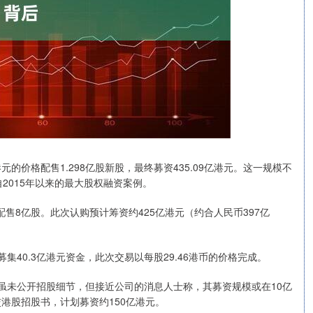
的价格配售1.298亿股新股，最终募资435.09亿港元。这一规模不
2015年以来的最大股权融资案例。
格配售8亿股。此次认购预计筹资约425亿港元（约合人民币397亿
集40.3亿港元资金，此次交易以每股29.46港币的价格完成。
。虽未公开招股细节，但接近公司的消息人士称，其募资规模或在10亿
交港股招股书，计划募资约150亿港元。