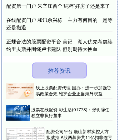
配资第一门户 朱辛庄首个‘纯粹’好房子还是来了
在线配资门户 和讯余兴栋：主力有何目的，是等
还是撤退
正规合法的股票配资平台 美记：湖人优先考虑续
约里夫斯并围绕卢卡建队 但别期待大换血
推荐资讯
线上股票配资代理 国办：进一步加强贸
易政策合规 维护企业正当海外权益
股票在线配资 彩生活(01778)：张玥辞任
独立非执行董事
配资公司平台 鹿山新材实控人方
拟减持 A股两募资共11亿扣非连亏