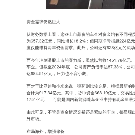
资金需求仍然巨大
从财务数据上看，这些上市募资的车企对资金均有不同程度
为657.32亿元，同比增长18.2%；但同期净亏损超224
度仅能维持两年资金需求。此外，公司还有623亿元的流
而今年冲刺港股上市的赛力斯，虽然以营收1451.76亿元
车企。但截至2024年底，公司资产负债率达87.38%，公
达684.51亿元，压力也不容小觑。
而对于比亚迪和小米来说，弹药则比较充足。根据最新的财
合计为917.34亿元。其中，货币资金663.19亿元，交易
1751亿元——可能是国内新能源造车企业中持有现金量最
由此可见，不管是资金情况充裕还是紧缺的车企，都显现
外市场。
布局海外，增强储备