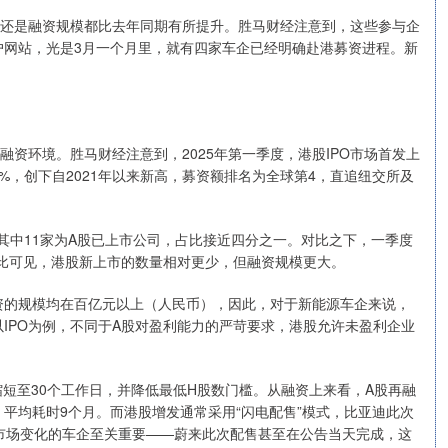
量还是融资规模都比去年同期有所提升。胜马财经注意到，这些参与企
户网站，光是3月一个月里，就有四家车企已经明确赴港募资进程。新
融资环境。胜马财经注意到，2025年第一季度，港股IPO市场首发上
0%，创下自2021年以来新高，募资额排名为全球第4，直追纽交所及
，其中11家为A股已上市公司，占比接近四分之一。对比之下，一季度
。对比可见，港股新上市的数量相对更少，但融资规模更大。
资的规模均在百亿元以上（人民币），因此，对于新能源车企来说，
IPO为例，不同于A股对盈利能力的严苛要求，港股允许未盈利企业
缩短至30个工作日，并降低最低H股数门槛。从融资上来看，A股再融
平均耗时9个月。而港股增发通常采用“闪电配售”模式，比亚迪此次
市场变化的车企至关重要——蔚来此次配售甚至在公告当天完成，这