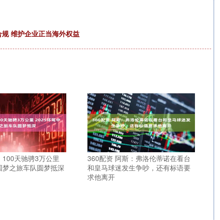
合规 维护企业正当海外权益
 100天驰骋3万公里
360配资 阿斯：弗洛伦蒂诺在看台
中国梦之旅车队圆梦抵深
和皇马球迷发生争吵，还有标语要
求他离开