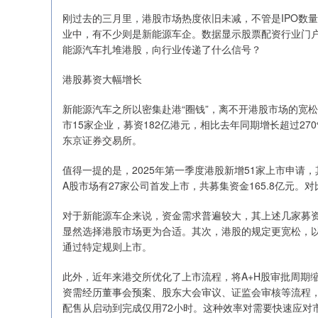
刚过去的三月里，港股市场热度依旧未减，不管是IPO数
业中，有不少则是新能源车企。数据显示股票配资行业门
能源汽车扎堆港股，向行业传递了什么信号？
港股募资大幅增长
新能源汽车之所以密集赴港“圈钱”，离不开港股市场的宽松
市15家企业，募资182亿港元，相比去年同期增长超过27
东京证券交易所。
值得一提的是，2025年第一季度港股新增51家上市申请
A股市场有27家公司首发上市，共募集资金165.8亿元
对于新能源车企来说，资金需求普遍较大，其上述几家募
显然选择港股市场更为合适。其次，港股的规定更宽松，以
通过特定规则上市。
此外，近年来港交所优化了上市流程，将A+H股审批周期
资需经历董事会预案、股东大会审议、证监会审核等流程，
配售从启动到完成仅用72小时。这种效率对需要快速应对